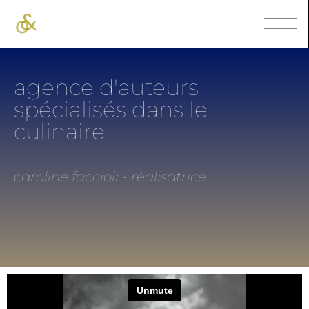
agence d'auteurs
spécialisés dans le
culinaire
caroline faccioli - réalisatrice